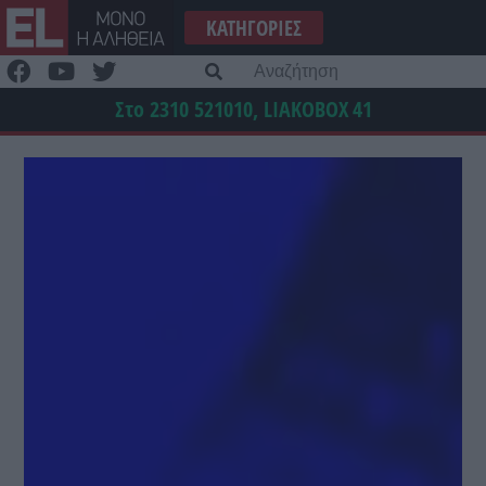
Μετάβαση
ΚΑΤΗΓΟΡΊΕΣ
στο
περιεχόμενο
Α
γι
Στο 2310 521010, LIAKOBOX
41