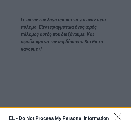
Γι’ αυτόν τον λόγο πρόκειται για έναν ιερό
πόλεμο. Είναι πραγματικά ένας ιερός
πόλεμος αυτός που διεξάγουμε. Και
οφείλουμε να τον κερδίσουμε. Και θα το
κάνουμε»!
EL -
Do Not Process My Personal Information