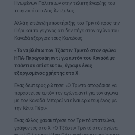
Ηνωμένων Πολιτειών στην τελετή έναρξης του
τουρνουά στο Λος Άντζελες.
Αλλά η επίδειξη υποστήριξης του Τριντό προς την
Πέρι και το γεγονός ότι δεν πήγε στον αγώνα του
Καναδά εξόργισε τους Καναδούς.
«Το να βλέπω τον Τζάστιν Τριντό στον αγώνα
ΗΠΑ-Παραγουάη αντί για αυτόν του Καναδά με
τσάντισε απίστευτα», έγραψε ένας
εξοργισμένος χρήστης στο X.
Ένας δεύτερος ρώτησε: «Ο Τριντό αποφάσισε να
παραστεί σε αυτόν τον αγώνα αντί για τον αγώνα
με τον Καναδά. Μπορεί να είναι ερωτευμένος με
την Κέιτι Πέρι».
Ένας άλλος χαρακτήρισε τον Τριντό απατεώνα,
γράφοντας στο X: «Ο Τζάστιν Τριντό στον αγώνα