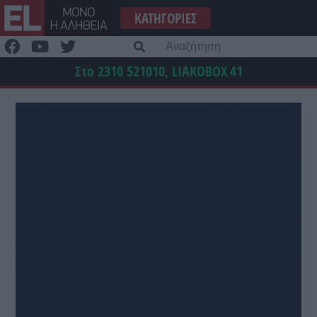
Μετάβαση
ΚΑΤΗΓΟΡΊΕΣ
στο
περιεχόμενο
Α
γι
Στο 2310 521010, LIAKOBOX
41