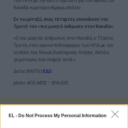
των ΗΠΑ με την Κέιτι Πέρι αντί για τον αγώνα του
Καναδά νωρίτερα σήμερα, απάτη».
Εν τω μεταξύ, ένας τέταρτος αποκάλεσε τον
Τριντό τον «πιο μισητό άνθρωπο στον Καναδά».
«Ο πιο μισητός άνθρωπος στον Καναδά, ο Τζάστιν
Τριντό, στον αγώνα ποδοσφαίρου των ΗΠΑ με την
κοπέλα του, δόκιμη διαστημικής πτήσης. Απλά ο
χειρότερος που υπήρξε ποτέ.»
Δείτε ΒΙΝΤΕΟ
Ε
Δ
Ω
photo: ΑΠΕ-ΜΠΕ – EPA-EFE
EL -
Do Not Process My Personal Information