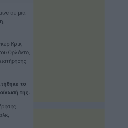
ινε σε μια
η,
κερ Κρικ,
 του Ορλάντο,
 Διατήρησης
κτήθηκε το
οίνωσή της.
τήρησης
ολκ,