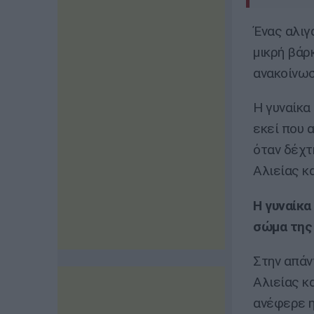
Ένας αλιγ
μικρή βάρ
ανακοίνωσ
Η γυναίκα
εκεί που α
όταν δέχτ
Αλιείας κ
Η γυναίκα
σώμα της 
Στην απάν
Αλιείας κ
ανέφερε η