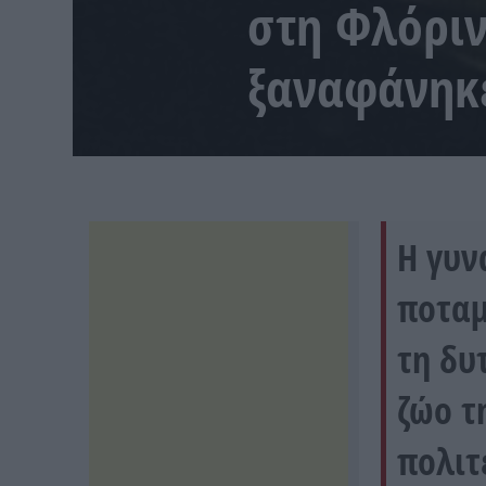
στη Φλόριν
ξαναφάνηκ
Η γυν
ποταμ
τη δυ
ζώο τ
πολιτ