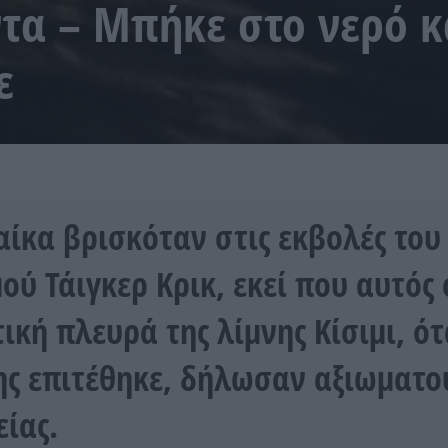
τα – Μπήκε στο νερό κ
ε
αίκα βρισκόταν στις εκβολές του
ού Τάιγκερ Κρικ, εκεί που αυτός
τική πλευρά της λίμνης Κίσιμι, ότ
ης επιτέθηκε, δήλωσαν αξιωματο
είας.