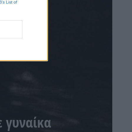
B’s List of
ε γυναίκα