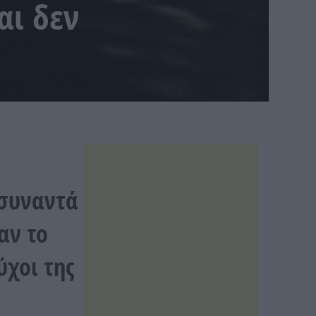
αι δεν
 συναντά
αν το
ύχοι της