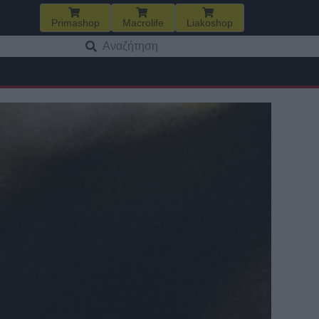
Primashop
Macrolife
Liakoshop
Αναζήτηση
για: