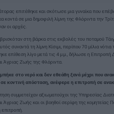
άτορας επιτέθηκε και σκότωσε μια γυναίκα που επέβα
κα κοντά σε μια δημοφιλή λίμνη της Φλόριντα την Τρίτ
αν οι αρχές.
 βρισκόταν στη βάρκα στις εκβολές του ποταμού Τάιγ
υτός συναντά τη λίμνη Κίσιμι, περίπου 70 μίλια νότια
ηκε επίθεση λίγο μετά τις 4 μ.μ., δήλωσε η Επιτροπή
αι Άγριας Ζωής της Φλόριντα.
 μπήκε στο νερό και δεν εθεάθη ξανά μέχρι που ανα
σε κοντινή απόσταση, ανέφερε η επιτροπή σε ανακ
τηση συμμετείχαν αξιωματούχοι της Υπηρεσίας Δια
αι Άγριας Ζωής και οι βοηθοί σερίφη της κομητείας Π
 επιτροπή.