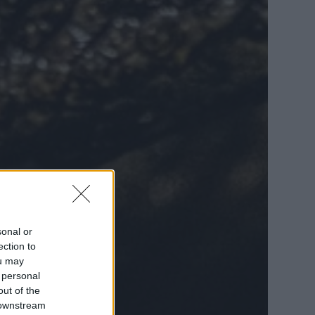
sonal or
ection to
ou may
 personal
out of the
 downstream