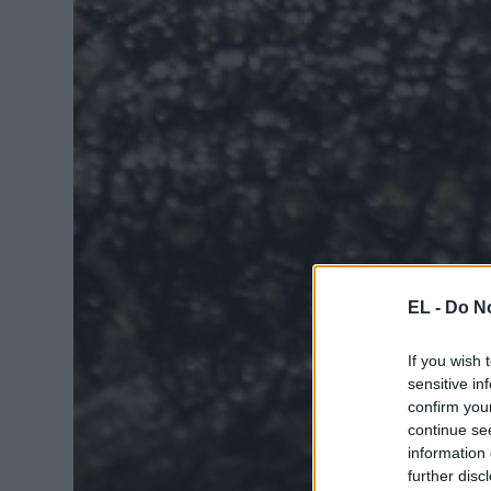
EL -
Do No
If you wish 
sensitive in
confirm you
continue se
information 
further disc