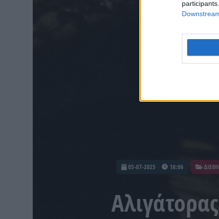
participants
Downstream 
05-07-2025
18:06
ΔΙΕΘ
Αλιγάτορας